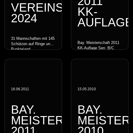
2011
VEREINSPOKALSCHIE
KK-
024
AUFLAGE
31 Mannschaften mit 145
Bay. Meisterschaft 2011
Schützen auf Ringe und
KK-Auflage Sen. B/C
Punktejagd.
16.06.2011
15.05.2010
BAY.
BAY.
MEISTERSCHAFT
MEISTER
2011
2010